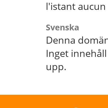
l'istant aucu
Svenska
Denna domän 
Inget innehål
upp.